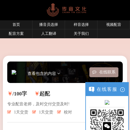
首页
播音员选择
样音选择
视频配音
配音方案
人工翻译
关于我们
在线联系
查看包含的内容
在线客服
￥
/100字
￥
起配
专业配音老师，及时交付交货及时!
1天交货
1天交货
校对