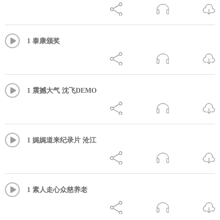
1 泰康颁奖
1 震撼大气 沈飞DEMO
1 娓娓道来纪录片 沧江
1 素人走心众慈养老