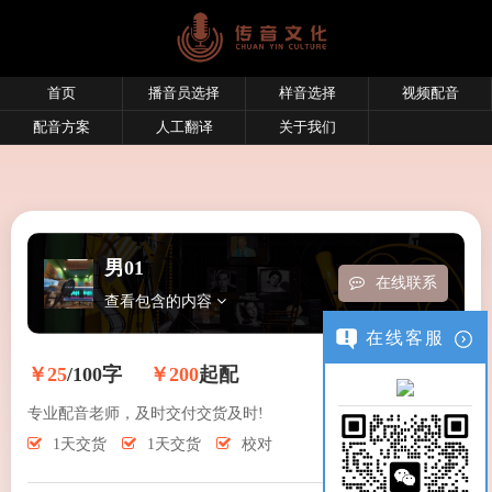
首页
播音员选择
样音选择
视频配音
配音方案
人工翻译
关于我们
男01
在线联系
查看包含的内容
在线客服
￥25
/100字
￥200
起配
专业配音老师，及时交付交货及时!
1天交货
1天交货
校对