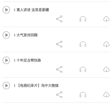
1 素人讲述 这里是新疆
1 大气宣传回顾
1 十年定点帮扶路
1 【电视纪录片】鸟中大熊猫